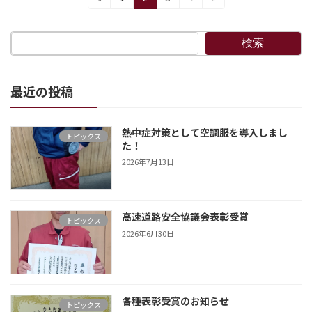
定
定
定
定
稿
ペ
ペ
ペ
ペ
の
ー
ー
ー
ー
検索
ジ
ジ
ジ
ジ
ペ
ー
最近の投稿
ジ
熱中症対策として空調服を導入しまし
送
トピックス
た！
り
2026年7月13日
高速道路安全協議会表彰受賞
トピックス
2026年6月30日
各種表彰受賞のお知らせ
トピックス