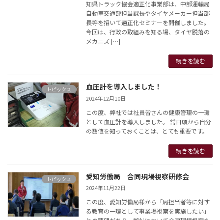
知県トラック協会適正化事業部は、中部運輸局
自動車交通部担当課長やタイヤメーカー担当部
長等を招いて適正化セミナーを開催しました。
今回は、行政の取組みを知る場、タイヤ脱落の
メカニズ […]
続きを読む
血圧計を導入しました！
トピックス
2024年12月10日
この度、弊社では社員皆さんの健康管理の一環
として血圧計を導入しました。 常日頃から自分
の数値を知っておくことは、とても重要です。
続きを読む
愛知労働局 合同現場視察研修会
トピックス
2024年11月22日
この度、愛知労働局様から「局担当者等に対す
る教育の一環として事業場視察を実施したい」