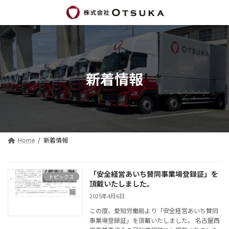
コ
ナ
ン
ビ
テ
ゲ
ン
ー
ツ
シ
へ
ョ
ス
ン
新着情報
キ
に
ッ
移
プ
動
Home
新着情報
「安全経営あいち賛同事業場登録証」を
トピックス
頂戴いたしました。
2025年4月6日
この度、愛知労働局より「安全経営あいち賛同
事業場登録証」を頂戴いたしました。 名古屋西