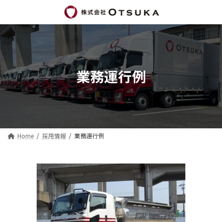
コ
ナ
ン
ビ
テ
ゲ
ン
ー
ツ
シ
へ
ョ
ス
ン
業務運行例
キ
に
ッ
移
プ
動
Home
採用情報
業務運行例