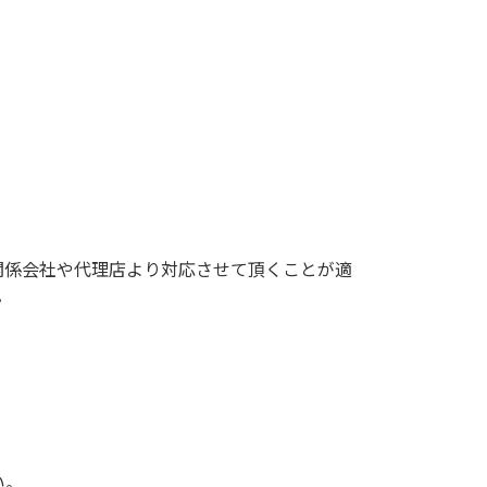
関係会社や代理店より対応させて頂くことが適
。
い。