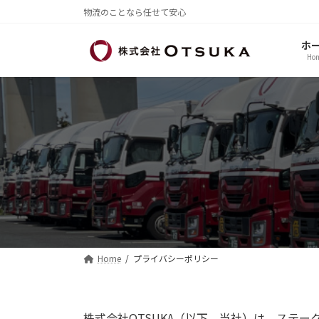
コ
ナ
物流のことなら任せて安心
ン
ビ
テ
ゲ
ホ
ン
ー
Ho
ツ
シ
へ
ョ
ス
ン
キ
に
ッ
移
プ
動
Home
プライバシーポリシー
株式会社OTSUKA（以下、当社）は、ステ