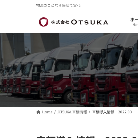
コ
ナ
物流のことなら任せて安心
ン
ビ
テ
ゲ
ホ
ン
ー
Ho
ツ
シ
へ
ョ
ス
ン
キ
に
ッ
移
プ
動
Home
OTSUKA 車輌情報
車輌導入情報 2022.03